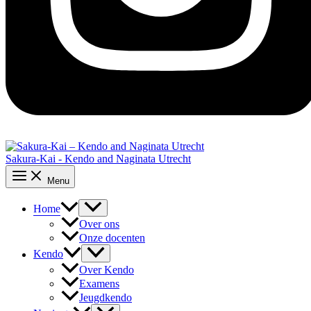
Sakura-Kai - Kendo and Naginata Utrecht
Main
Menu
Menu
Menu
Home
Toggle
Over ons
Onze docenten
Menu
Kendo
Toggle
Over Kendo
Examens
Jeugdkendo
Menu