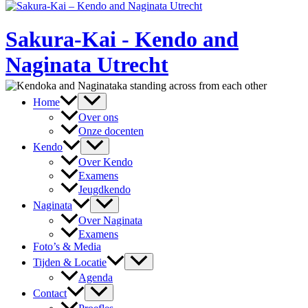
Sakura-Kai - Kendo and
Naginata Utrecht
Skip
to
Menu
Home
content
Toggle
Over ons
Onze docenten
Menu
Kendo
Toggle
Over Kendo
Examens
Jeugdkendo
Menu
Naginata
Toggle
Over Naginata
Examens
Foto’s & Media
Menu
Tijden & Locatie
Toggle
Agenda
Menu
Contact
Toggle